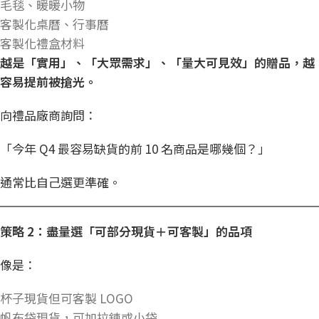
毛毯、暖暖小物
客製化桌曆、行事曆
客製化禮盒材料
越是「實用」、「大眾需求」、「量大可見效」的贈品，越
容易提前被搶光。
向禮品廠商詢問：
「今年 Q4 最容易缺貨的前 10 名商品是哪幾個？」
通常比自己選更準確。
策略 2
：盡量選「可部分現貨＋可客製」的品項
像是：
杯子現貨但可客製 LOGO
帆布袋現貨，可加拉鍊或小袋