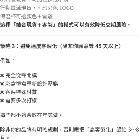
行動電源現貨，可印彩色 LOGO
保溫杯可選顏色＋雷雕
這種「結合現貨＋客製」的模式可以有效降低交期風險。
策略 3
：避免過度客製化（除非你願意等 45
天以上）
例如：
❌ 完全從零開模
❌ 彩盒禮盒重新設計壓膜
❌ 客製特殊材質
❌ 需要多次打樣
這些都不適合放在年底做。
除非你的品牌有明確規劃，否則應把「高客製化」留給 3～8
月。