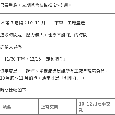
只要重選，交期就會往後推 2～3 週。
📌
第 3
階段：10–11
月——
下單＋工廠量產
這段時間是「壓力最大，也最不能拖」的時間。
許多人以為：
「11/30 下單，12/15 一定到吧？」
但事實是——跨年、聖誕節總是讓所有工廠呈現滿負荷，
10 月底～11 月的單，通常才是「剛剛好」。
時間比較如下：
10–12
月旺季交
類型
正常交期
期