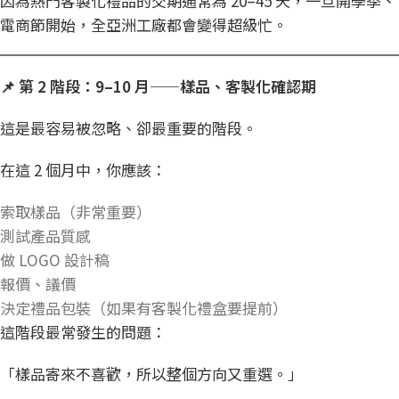
因為熱門客製化禮品的交期通常為 20–45 天，一旦開學季、
電商節開始，全亞洲工廠都會變得超級忙。
📌
第 2
階段：9–10
月——
樣品、客製化確認期
這是最容易被忽略、卻最重要的階段。
在這 2 個月中，你應該：
索取樣品（非常重要）
測試產品質感
做 LOGO 設計稿
報價、議價
決定禮品包裝（如果有客製化禮盒要提前）
這階段最常發生的問題：
「樣品寄來不喜歡，所以整個方向又重選。」