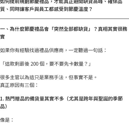
如何提前規劃
節慶禮品
，才能真正避開缺貨高峰、確保品
質、同時讓客戶與員工都感受到節慶溫度？
一、為什麼節慶禮品會「突然全部都缺貨」？真相其實很務
實
如果你有經驗找過禮品供應商，一定聽過一句話：
「這款剩最後 200 個，要不要先卡數量？」
很多主管以為這只是業務手法，但事實不是。
真正原因有三個：
1.
熱門贈品的備貨量其實不多（尤其是跨年與聖誕的季節
品）
像是：