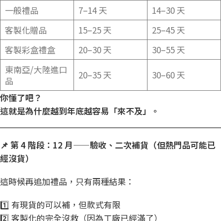
一般禮品
7–14 天
14–30 天
客製化贈品
15–25 天
25–45 天
客製彩盒禮盒
20–30 天
30–55 天
東南亞/大陸進口
20–35 天
30–60 天
品
你懂了吧？
這就是為什麼越到年底越容易「來不及」。
📌
第 4
階段：12
月——
驗收、二次補貨（但熱門品可能已
經沒貨）
這時候再追加禮品，只有兩種結果：
1️⃣ 有現貨的可以補，但款式有限
2️⃣ 客製化的完全沒救（因為工廠已經滿了）