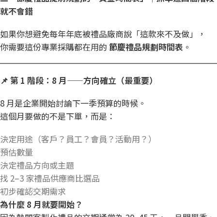
就不會錯
如果你想避免每年年底被禮品廠商說「這款來不及做」，
你需要這份專業採購都在用的
節慶
禮品規劃
時間表
。
📌
第 1
階段：8
月——
方向確立（最重要）
8 月是企業開始討論下一季預算的時候。
這個月要做的不是下單，而是：
決定用途（客戶？員工？會員？活動用？）
預估數量
決定禮品方向或主題
找 2–3 家禮品供應商比選品
初步確認交期需求
為什麼 8 月就要開始？