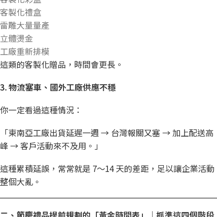
客製化禮盒
雷雕大量量產
立體燙金
工廠重新排模
這類的客製化贈品，時間會更長。
3.
物流塞車、國外工廠供應不穩
你一定看過這種情況：
「東南亞工廠出貨延遲一週 → 台灣報關又塞 → 加上配送高
峰 → 客戶活動來不及用。」
這種累積延誤，常常就是 7～14 天的差距，足以讓企業活動
整個大亂。
二、節慶禮品提前規劃的「黃金時間表」｜抓準這四個階段