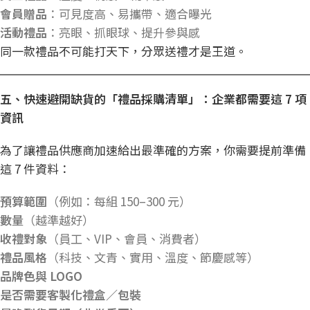
會員贈品
：可見度高、易攜帶、適合曝光
活動禮品
：亮眼、抓眼球、提升參與感
同一款禮品不可能打天下，分眾送禮才是王道。
五、快速避開缺貨的「禮品採購清單」：企業都需要這 7
項
資訊
為了讓禮品供應商加速給出最準確的方案，你需要提前準備
這 7 件資料：
預算範圍
（例如：每組 150–300 元）
數量
（越準越好）
收禮對象
（員工、VIP、會員、消費者）
禮品風格
（科技、文青、實用、溫度、節慶感等）
品牌色與 LOGO
是否需要客製化禮盒／包裝