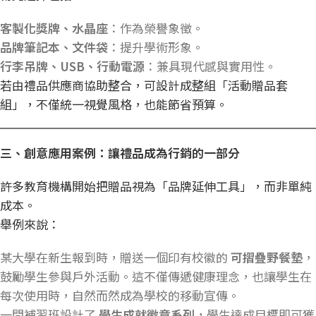
客製化獎牌、水晶座
：作為榮譽象徵。
品牌筆記本、文件袋
：提升學術形象。
行李吊牌、USB
、行動電源
：兼具現代感與實用性。
若由禮品供應商協助整合，可設計成整組「活動贈品套
組」，不僅統一視覺風格，也能節省預算。
三、創意應用案例：讓禮品成為行銷的一部分
許多教育機構開始把贈品視為「品牌延伸工具」，而非單純
成本。
舉例來說：
某大學在新生報到時，贈送一個印有校徽的
可摺疊野餐墊
，
鼓勵學生參與戶外活動。這不僅傳遞健康理念，也讓學生在
每次使用時，自然而然成為學校的移動宣傳。
一間補習班設計了
學生成就徽章系列
，學生達成目標即可獲