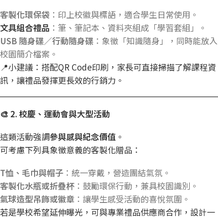
客製化環保袋
：印上校徽與標語，適合學生日常使用。
文具組合禮品
：筆、筆記本、資料夾組成「學習套組」。
USB
隨身碟／行動隨身碟
：象徵「知識隨身」，同時能放入
校園簡介檔案。
📍小建議：搭配QR Code印刷，家長可直接掃描了解課程資
訊，讓禮品發揮更長效的行銷力。
🎨 2.
校慶、運動會與大型活動
這類活動強調
參與感與紀念價值
。
可考慮下列具象徵意義的客製化贈品：
T
恤、毛巾與帽子
：統一穿戴，營造團結氣氛。
客製化水瓶或折疊杯
：鼓勵環保行動，兼具校園識別。
氣球造型吊飾或徽章
：讓學生感受活動的喜悅氛圍。
若是學校希望延伸曝光，可與專業禮品供應商合作，設計一