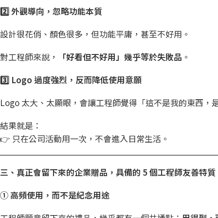
2️
⃣
外觀導向，忽略功能本質
設計很花俏、顏色很多，但功能平庸，甚至不好用。
對工程師來說，
「好看但不好用」幾乎等於失敗品
。
3️
⃣ Logo
過度強烈，反而降低使用意願
Logo 太大、太顯眼，會讓工程師覺得「這不是我的東西，
結果就是：
👉 只在公司活動用一次，不會進入日常生活。
三、真正會留下來的企業贈品，具備的 5
個工程師友善特質
①
高頻使用，而不是紀念用途
工程師願意留下來的禮品，幾乎都有一個共通點：
用得到，