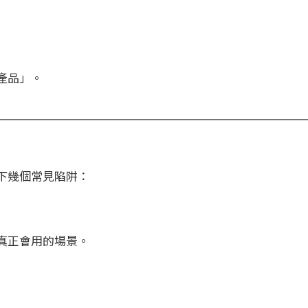
產品」。
下幾個常見陷阱：
真正會用的場景。