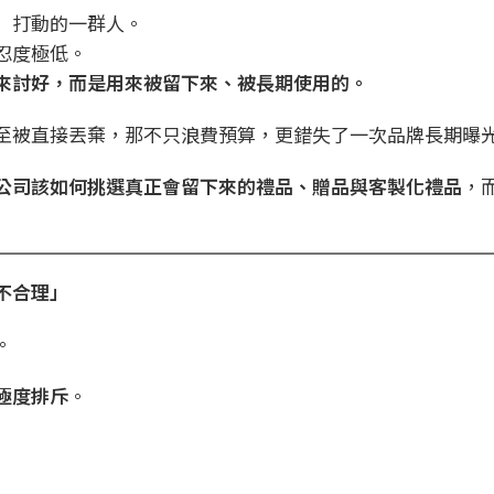
」打動的一群人。
忍度極低。
來討好，而是用來被留下來、被長期使用的。
至被直接丟棄，那不只浪費預算，更錯失了一次品牌長期曝
公司該如何挑選真正會留下來的
禮品
、
贈品
與
客製化禮品
，
不合理」
。
極度排斥
。