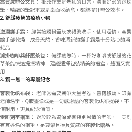
高質感辦公文具：
批改作業是老師的日常，滑順好寫的鋼珠
筆、精緻的筆記本或是桌面收納盒，都能提升辦公效率。
2.
舒緩疲勞的療癒小物
滋潤護手霜：
經常接觸粉筆灰或頻繁洗手、使用酒精，容易
讓手部乾燥。成分天然、香味清新的護手霜是十分貼心的消
耗品。
濾掛咖啡與舒壓茶包：
備課疲憊時，一杯好咖啡或舒緩的花
草茶能快速提振精神。建議選擇包裝精美的禮盒，體面又實
用。
3.
獨一無二的專屬紀念
客製化帆布袋：
老師常需要攜帶大量考卷、書籍移動。印有
老師名字、Q版畫像或是一句感謝語的客製化帆布提袋，不
僅耐用，更具紀念價值。
雷雕刻字鋼筆：
對於較為資深或有特別恩情的老師，一支刻
有其姓名的鋼筆，是尊榮且極具質感的
客製化贈品
。