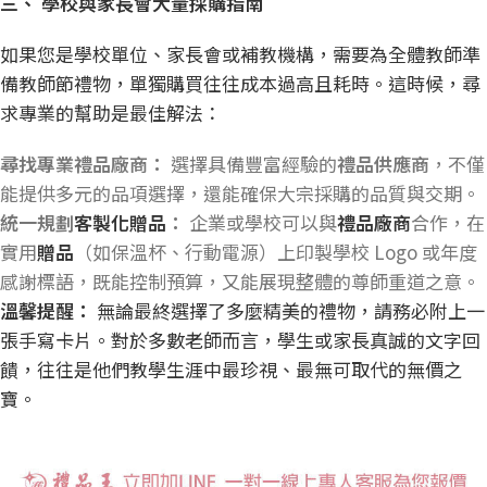
三、
學校與家長會大量採購指南
如果您是學校單位、家長會或補教機構，需要為全體教師準
備教師節禮物，單獨購買往往成本過高且耗時。這時候，尋
求專業的幫助是最佳解法：
尋找專業禮品廠商：
選擇具備豐富經驗的
禮品供應商
，不僅
能提供多元的品項選擇，還能確保大宗採購的品質與交期。
統一規劃
客製化贈品
：
企業或學校可以與
禮品廠商
合作，在
實用
贈品
（如保溫杯、行動電源）上印製學校 Logo 或年度
感謝標語，既能控制預算，又能展現整體的尊師重道之意。
溫馨提醒：
無論最終選擇了多麼精美的禮物，請務必附上一
張手寫卡片。對於多數老師而言，學生或家長真誠的文字回
饋，往往是他們教學生涯中最珍視、最無可取代的無價之
寶。