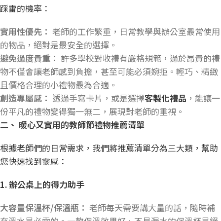
踩雷的機率：
實用性優先：
老師的工作繁重，日常教學與辦公室最常使用
的物品，絕對是最安全的選擇。
避免過度貴重：
許多學校對收禮有嚴格規範，過於昂貴的禮
物不僅會讓老師感到負擔，甚至可能必須婉拒。輕巧、精緻
且價格合理的小禮物最為合適。
創造專屬感：
透過手寫卡片，或是選擇
客製化禮品
，能讓一
份平凡的禮物變得獨一無二，展現對老師的重視。
二、
暖心又實用的教師節禮物推薦清單
根據老師們的日常需求，我們將推薦清單分為三大類，幫助
您快速找到靈感：
1.
辦公桌上的得力助手
大容量保溫杯/
保溫瓶：
老師每天需要講大量的話，隨時補
充溫水是必需的。一款保溫效果好、不易漏水的保溫杯是絕