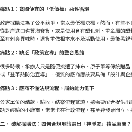
痛點 1
：貪圖便宜的「低價標」惡性循環
政府採購法為了公平競爭，常以最低標決標。然而，有些不
從對岸進口劣質淘寶貨，或是使用含有塑化劑、重金屬的塑
至有刺鼻異味時，退貨重做根本來不及活動使用，最後黑鍋
痛點 2
：缺乏「政策宣導」的整合思維
很多時候，承辦人只是隨便挑選了抹布、原子筆等傳統
贈品
或「登革熱防治宣導」。優質的廠商應該要具備「設計與企
痛點 3
：廠商不懂法規流程，履約能力低下
公家單位的請款、驗收、結案流程繁瑣，還需要配合提供出廠
缺乏經驗的小廠商，常常卡在行政流程，甚至連發票開立、
二、
破解採購法：如何合規地篩選出「神隊友」禮品廠商？