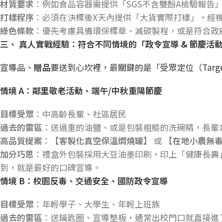
材質要求
：例如食品容器需提供「SGS不含雙酚A檢驗報告」
打樣程序
：必須在決標後X天內提供「大貨實際打樣」，經
綠色條款
：優先考慮具備環保標章、減碳製程，或是符合政府
三、
真人實戰經驗：符合不同情境的「政令宣導 &
節慶活
宣導品、
贈品
要送到心坎裡，最關鍵的是「受眾定位（Targe
情境 A
：鄰里敬老活動、端午/
中秋重陽節慶
目標受眾
：中高齡長輩、社區居民
過去的雷區
：送過重的油鹽、或是包裝粗糙的洗碗精，長輩
高品質提案
：
【客製化真空保溫燜燒罐】
或
【在地小農無
加分巧思
：禮盒外包裝採用大豆油墨印刷，印上「健康長壽
到，就是最好的口碑宣導。
情境 B
：校園反毒、交通安全、國防政令宣導
目標受眾
：年輕學子、大學生、年輕上班族
過去的雷區
：送鑰匙圈、宣導墊板，通常出校門口就直接進