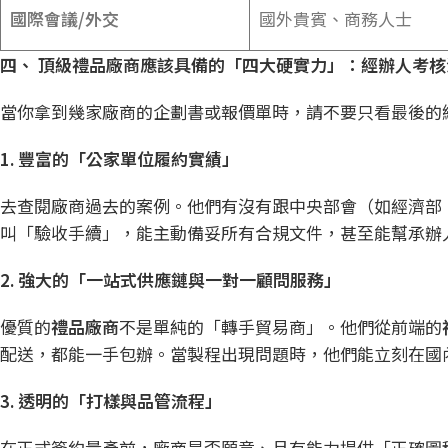
國際會議/
外交
國外貴賓、商務人士
四、
頂級禮品廠商應該具備的「四大硬實力」：經辦人考核
當你拿到幾家廠商的企劃書或報價單時，請不要只看最後的
1.
豐富的「公家單位履約實績」
去查閱廠商過去的案例。他們有沒有跟中央部會（如經濟部
叫「驗收手續」，能主動備妥所有合規文件，甚至能幫承辦
2.
強大的「一站式供應鏈與一對一顧問服務」
優質的
禮品廠商
不是單純的「轉手貿易商」。他們從前端的
配送，都能一手包辦。當製程出現問題時，他們能立刻在國
3.
透明的「打樣與品管流程」
在正式簽約量產前，廠商是否願意、且有能力提供「正確圖