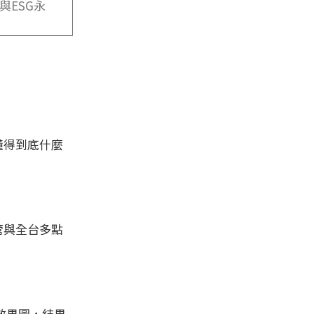
與ESG永
：
懂得到底什麼
管與全台多點
效果圖，結果