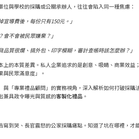
單位與學校的採購或公關承辦人，往往會陷入同一種焦慮：
宣導費後，每份只有150
元。」
？會不會被民眾嫌棄？」
貨品質很爛、搞外包、印字模糊，審計查帳時該怎麼辦？」
本上的本質差異。私人企業追求的是創意、吸睛、商業效益
果與民眾滿意度」。
」與「
專業禮品顧問
」的實務視角，深入解析如何打破採購
出兼具政令曝光與質感的
客製化禮品
。
告寫到哭、長官震怒的公家採購痛點。知道了坑在哪裡，才