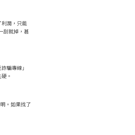
了利潤，只能
、一刮就掉，甚
反詐騙專線」
生硬。
證明。如果找了