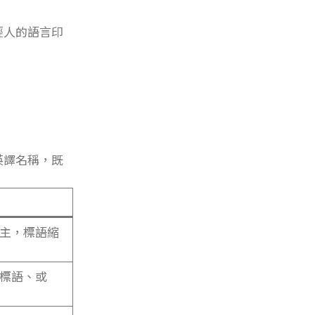
輕人的語言印
英譯名稱，既
主，標語縮
標語、或