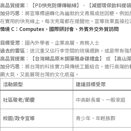
高品質提案
：
【
PD
快充防爆傳輸線】
、
【減塑環保飲料提
加分巧思
：將宣導標語轉化為幽默的文青風或迷因梗。例如
在實用的快充線上，每次充電都在提醒他，宣導效果直接拉
情境 C
：Computex
、國際研討會、外賓外交外貿訪問
目標受眾
：國內外學者、企業高層、商務人士
過去的雷區
：送沉重又佔行李空間的琉璃擺飾，或是帶有強
高品質提案
：
【台灣精品原木鋼筆隨身碟禮盒】
或
【高山
加分巧思
：將台灣的科技實力與傳統工藝結合，進行高端的
顯大氣，又能展現台灣的文化底蘊。
活動類型
建議目標受眾
社區敬老/
節慶
中高齡長輩、一般家庭
校園/
政令宣導
青少年、年輕族群