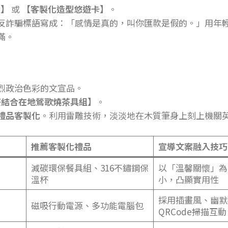
袋】
或
【客製化造型悠遊卡】
。
反詐騙標語寫成：「感情是真的，叫你匯款是假的。」用年
滿。
烈政治色彩的文宣品。
茶結合在地鶯歌燒茶具組】
。
禮品客製化
。利用雷雕技術，淡淡地在木質筆身上刻上機關
推薦客製化禮品
宣導文案融入技巧
減碳環保餐具組、316不鏽鋼保
以「溫馨關懷」為
溫杯
小，凸顯實用性
採用插畫風、幽默
磁吸行動電源、多功能電腦包
QRCode掃描互動