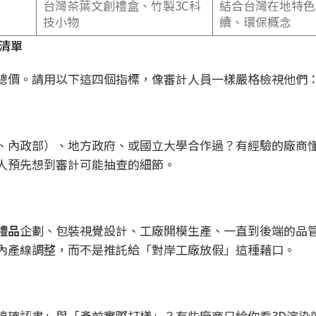
台灣茶葉文創禮盒、竹製3C科
結合台灣在地特色
技小物
續、環保概念
清單
總價。請用以下這四個指標，像審計人員一樣嚴格檢視他們
、內政部）、地方政府、或國立大學合作過？有經驗的廠商
人預先想到審計可能抽查的細節。
禮品
企劃、包裝視覺設計、工廠開模生產、一直到後端的品
內產線調整，而不是推託給「對岸工廠放假」這種藉口。
稿確認書」與「產前實際打樣」？有些廠商只給你看3D渲染