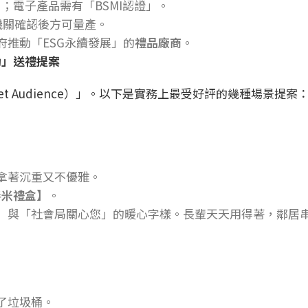
；電子產品需有「BSMI認證」。
機關確認後方可量產。
推動「ESG永續發展」的
禮品廠商
。
動」送禮提案
t Audience）」。以下是實務上最受好評的幾種場景提案
拿著沉重又不優雅。
毒米禮盒】
。
」與「社會局關心您」的暖心字樣。長輩天天用得著，鄰居
了垃圾桶。