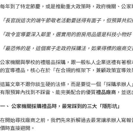
每年到了特定節慶，或是推動重大政策時，政府機關、公家
「長官說這次的端午節敬老活動要送得有面子，但預算共扣掉
「政令宣導要深入鄰里，選實用的廚房用品還是科技小物好
「最恐怖的是，這個案子走政府採購法，如果得標的廠商交
公家機關與學校的禮贈品採購，跟一般私人企業送禮有著根
的宣導禮品，核心在於「在合規的框架下，兼顧政策宣導效
這篇文章不跟你談生硬的法條，而是要從一個「採購承辦人
有限預算內找到不踩雷、能完美配合的優質
禮品廠商
，並送
一、
公家機關採購禮品時，最常踩到的三大「隱形坑」
在開始尋找廠商之前，我們先來拆解過去最常讓承辦人寫報
價時直接避開。