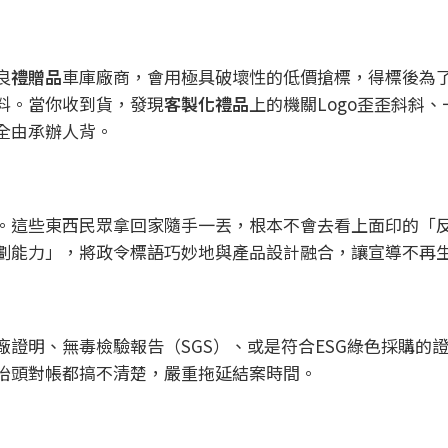
良
禮贈品
車庫廠商，會用極具破壞性的低價搶標，得標後為
料。當你收到貨，發現
客製化禮品
上的機關Logo歪歪斜斜
全由承辦人背。
。這些東西民眾拿回家隨手一丟，根本不會去看上面印的「
劃能力」，將政令標語巧妙地與產品設計融合，讓宣導不再
證明、無毒檢驗報告（SGS）、或是符合ESG綠色採購的
抬頭對帳都搞不清楚，嚴重拖延結案時間。