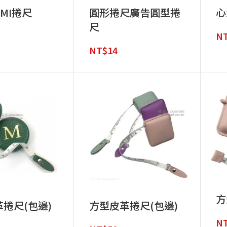
MI捲尺
圓形捲尺廣告圓型捲
心
尺
N
NT$
14
方
捲尺(包邊)
方型皮革捲尺(包邊)
N