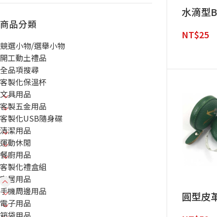
水滴型B
商品分類
NT$
25
競選小物/選舉小物
開工動土禮品
全品項搜尋
客製化保溫杯
文具用品
客製五金用品
客製化USB隨身碟
清潔用品
運動休閒
餐廚用品
客製化禮盒組
家居用品
手機周邊用品
圓型皮革
電子用品
箱袋用品