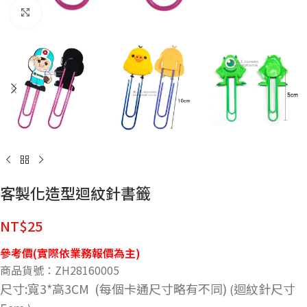
點擊放大
客製化造型迴紋針書籤
NT$
25
參考價(實際依業務報價為主)
商品貨號：ZH28160005
尺寸:寬3*高3CM (每個卡通尺寸略有不同)
迴紋針尺寸
(