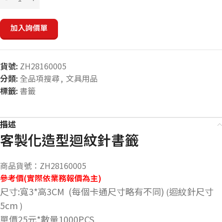
加入詢價單
貨號:
ZH28160005
分類:
全品項搜尋
,
文具用品
標籤:
書籤
描述
客製化造型迴紋針書籤
商品貨號：ZH28160005
參考價(實際依業務報價為主)
尺寸:寬3*高3CM (每個卡通尺寸略有不同)
迴紋針尺寸
(
5cm
)
單價25元*數量1000PCS