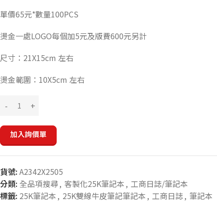
單價65元*數量100PCS
燙金一處LOGO每個加5元及版費600元另計
尺寸：21X15cm 左右
燙金範圍：10X5cm 左右
加入詢價單
貨號:
A2342X2505
分類:
全品項搜尋
,
客製化25K筆記本
,
工商日誌/筆記本
標籤:
25K筆記本
,
25K雙線牛皮筆記筆記本
,
工商日誌
,
筆記本