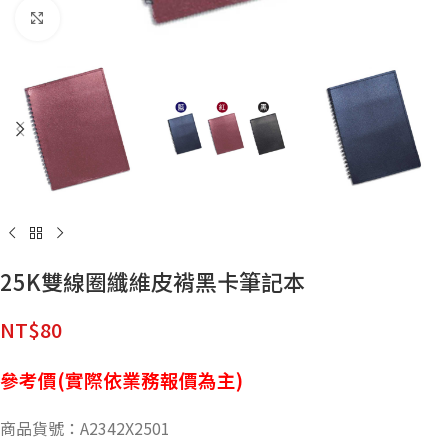
點擊放大
25K雙線圈纖維皮褙黑卡筆記本
NT$
80
參考價(實際依業務報價為主)
商品貨號：A2342X2501