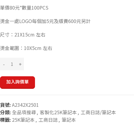
單價80元*數量100PCS
燙金一處LOGO每個加5元及版費600元另計
尺寸：21X15cm 左右
燙金範圍：10X5cm 左右
加入詢價單
貨號:
A2342X2501
分類:
全品項搜尋
,
客製化25K筆記本
,
工商日誌/筆記本
標籤:
25K筆記本
,
工商日誌
,
筆記本