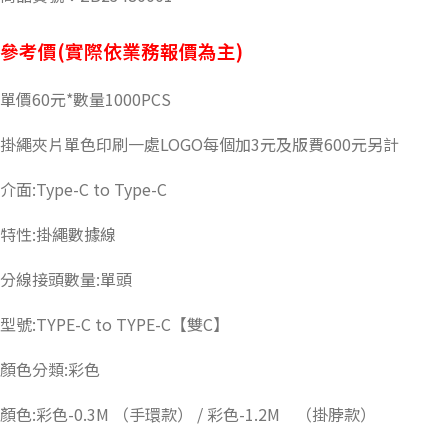
參考價(實際依業務報價為主)
單價60元*數量1000PCS
掛繩夾片單色印刷一處LOGO每個加3元及版費600元另計
介面:Type-C to Type-C
特性:掛繩數據線
分線接頭數量:單頭
型號:TYPE-C to TYPE-C【雙C】
顏色分類:彩色
顏色:彩色-0.3M （手環款） / 彩色-1.2M （掛脖款）