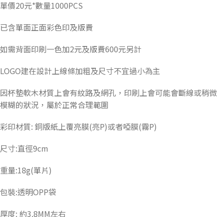
單價20元*數量1000PCS
已含單面正面彩色印及版費
如需背面印刷一色加2元及版費600元另計
LOGO建在設計上線條加粗及尺寸不宜過小為主
因杯墊軟木材質上會有紋路及網孔，印刷上會可能會斷線或稍微
模糊的狀況，屬於正常合理範圍
彩印材質: 銅版紙上覆亮膜(亮P)或者啞膜(霧P)
尺寸:直徑9cm
重量:18g(單片)
包裝:透明OPP袋
厚度: 約3.8MM左右