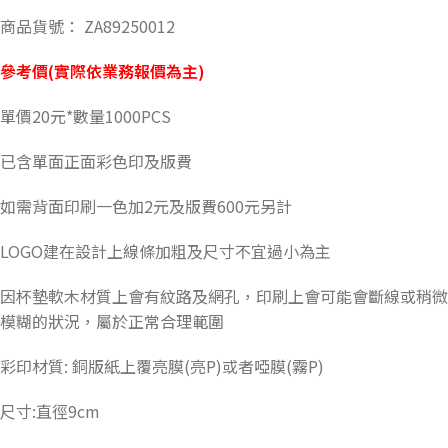
商品貨號： ZA89250012
參考價(實際依業務報價為主)
單價20元*數量1000PCS
已含單面正面彩色印及版費
如需背面印刷一色加2元及版費600元另計
LOGO建在設計上線條加粗及尺寸不宜過小為主
因杯墊軟木材質上會有紋路及網孔，印刷上會可能會斷線或稍微
模糊的狀況，屬於正常合理範圍
彩印材質: 銅版紙上覆亮膜(亮P)或者啞膜(霧P)
尺寸:直徑9cm