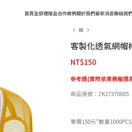
首頁
全部禮贈品
合作案例
關於我們
最新消息
聯絡我
客製化透氣網帽
NT$
150
參考價(實際依業務報價為
商品貨號：ZK27370005
單價150元*數量1000PCS