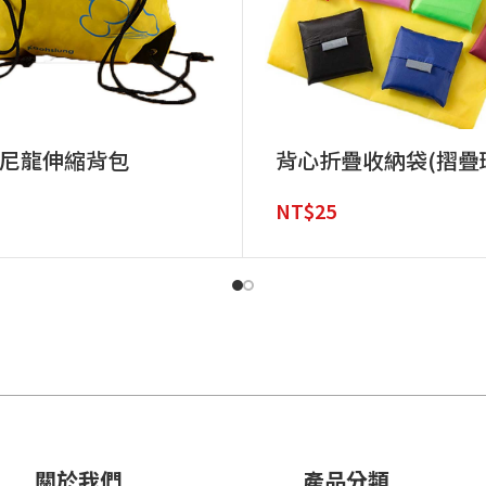
尼龍伸縮背包
背心折疊收納袋(摺疊
NT$
25
關於我們
產品分類