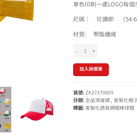
單色印刷一處LOGO每個
尺碼： 可調節 （54-6
材質: 聚酯纖維
加入詢價單
貨號:
ZK27370005
分類:
全品項搜尋
,
客製化帽
標籤:
客製化透氣網帽棒球帽