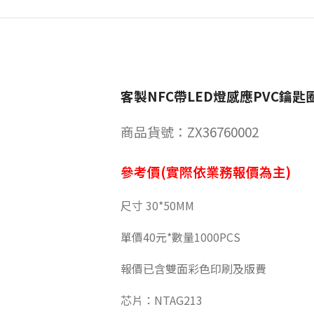
客製NFC帶LED燈感應PVC鑰匙
商品貨號：ZX36760002
參考價(實際依業務報價為主)
尺寸 30*50MM
單價40元*數量1000PCS
報價已含雙面彩色印刷及版費
芯片：NTAG213