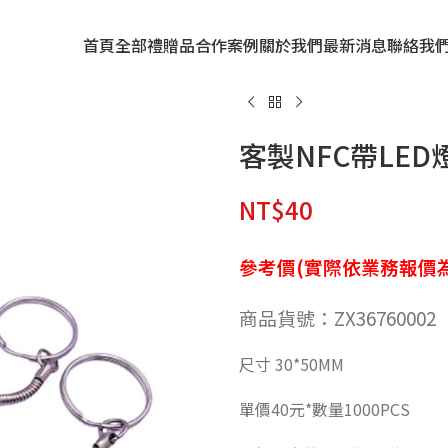
首頁
全部禮贈品
合作案例
關於我們
最新消息
聯絡我
客製NFC帶LED
NT$
40
參考價(實際依業務報價為
商品貨號：ZX36760002
尺寸 30*50MM
單價40元*數量1000PCS