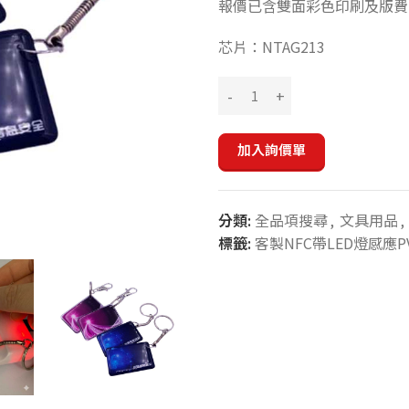
報價已含雙面彩色印刷及版費
芯片：NTAG213
加入詢價單
分類:
全品項搜尋
,
文具用品
,
標籤:
客製NFC帶LED燈感應P