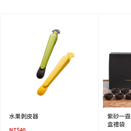
水果剝皮器
紫砂一壺
盒禮袋
NT$
40