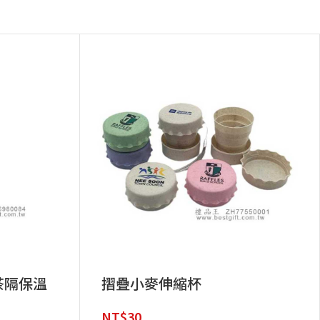
茶隔保溫
摺疊小麥伸縮杯
NT$
30