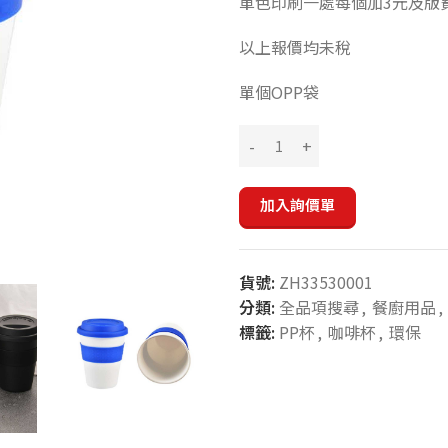
單色印刷一處每個加3元及版費
以上報價均未稅
單個OPP袋
加入詢價單
貨號:
ZH33530001
分類:
全品項搜尋
,
餐廚用品
,
標籤:
PP杯
,
咖啡杯
,
環保