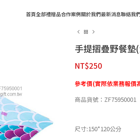
首頁
全部禮贈品
合作案例
關於我們
最新消息
聯絡我
手提摺疊野餐墊(
NT$
250
參考價(實際依業務報價為
商品貨號：ZF75950001
尺寸:150*120公分