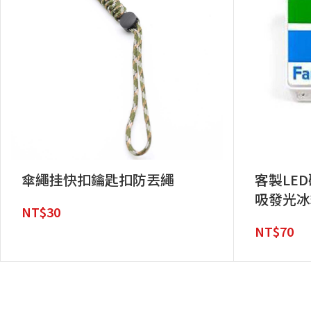
傘繩挂快扣鑰匙扣防丟繩
客製LE
吸發光冰
NT$
30
NT$
70