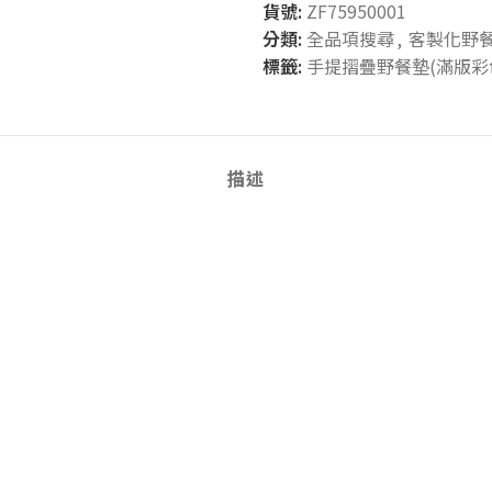
貨號:
ZF75950001
分類:
全品項搜尋
,
客製化野
標籤:
手提摺疊野餐墊(滿版彩
描述