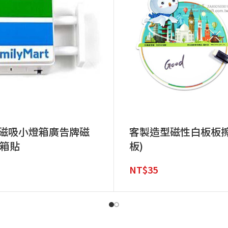
D磁吸小燈箱廣告牌磁
客製造型磁性白板板擦
箱貼
板)
NT$
35