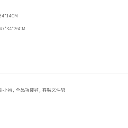
34*14CM
7*34*26CM
舉小物
,
全品項搜尋
,
客製文件袋