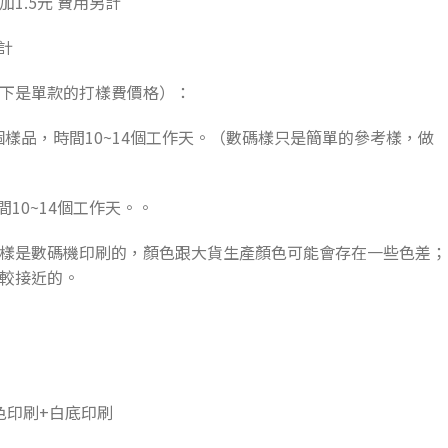
每個加1.5元 費用另計
計
下是單款的打樣費價格）：
1個樣品，時間10~14個工作天。（數碼樣只是簡單的參考樣，做
間10~14個工作天。。
樣是數碼機印刷的，顏色跟大貨生產顏色可能會存在一些色差；
較接近的。
彩色印刷+白底印刷