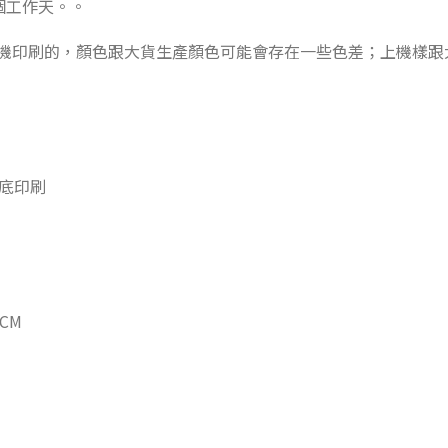
4個工作天。。
機印刷的，顏色跟大貨生產顏色可能會存在一些色差；上機樣跟
白底印刷
6CM