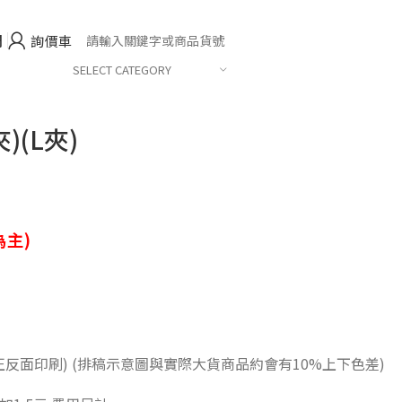
們
詢價車
SELECT CATEGORY
)(L夾)
主)
正反面印刷) (排稿示意圖與實際大貨商品約會有10%上下色差)