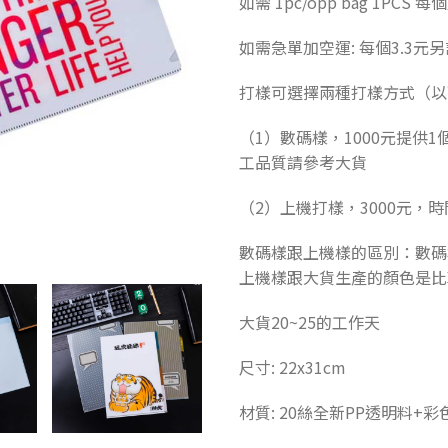
如需 1pc/opp bag 1PCS 
如需急單加空運: 每個3.3元另
打樣可選擇兩種打樣方式（以
（1）數碼樣，1000元提供
工品質請參考大貨
（2）上機打樣，3000元，時
數碼樣跟上機樣的區別：數碼
上機樣跟大貨生產的顏色是比
大貨20~25的工作天
尺寸: 22x31cm
材質: 20絲全新PP透明料+