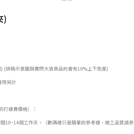
夾)
刷) (排稿示意圖與實際大貨商品約會有10%上下色差)
元 費用另計
的打樣費價格）：
，時間10~14個工作天。（數碼樣只是簡單的參考樣，做工品質請