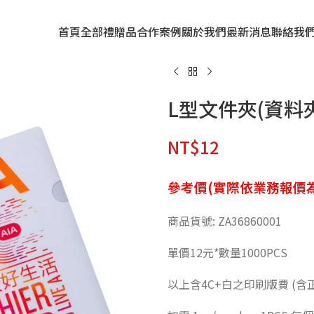
首頁
全部禮贈品
合作案例
關於我們
最新消息
聯絡我
L型文件夾(資料夾
NT$
12
參考價(實際依業務報價為
商品貨號: ZA36860001
單價12元*數量1000PCS
以上含4C+白之印刷版費 (含