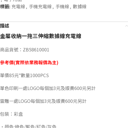
標籤:
充電線
,
手機充電線
,
手機線
,
數據線
描述
金屬收納一拖三伸縮數據線充電線
商品貨號：ZB58610001
參考價(實際依業務報價為主)
單價85元*數量1000PCS
單色印刷一處LOGO每個加3元及版費600元另計
雷雕一處LOGO每個加3元及版費600元另計
包裝：彩盒
・顔色:綠色/藍色/紅色/灰色