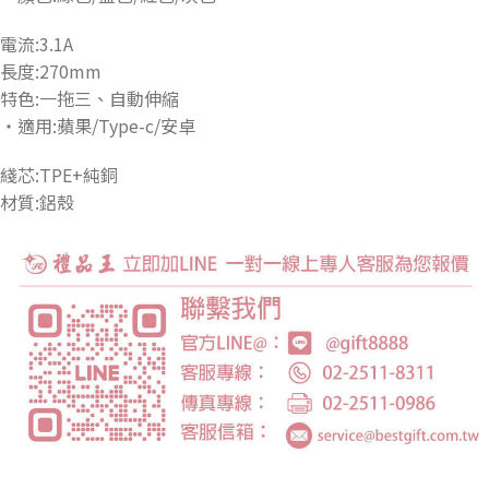
電流:3.1A
長度:270mm
特色:一拖三、自動伸縮
・適用:蘋果/Type-c/安卓
綫芯:TPE+純銅
材質:鋁殼