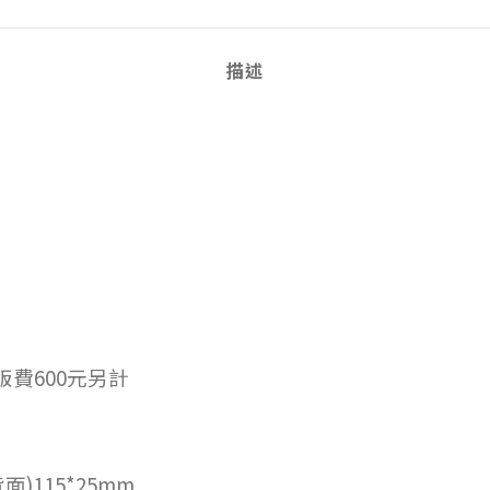
描述
版費600元另計
面)115*25mm