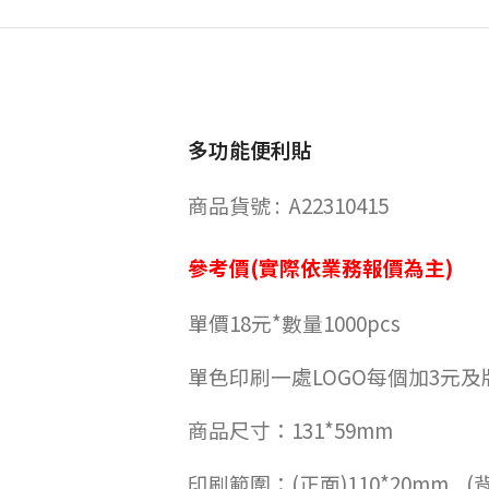
多功能便利貼
商品貨號 : A22310415
參考價(實際依業務報價為主)
單價18元*數量1000pcs
單色印刷一處LOGO每個加3元及
商品尺寸：131*59mm
印刷範圍：(正面)110*20mm (背