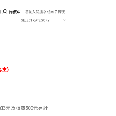
們
詢價車
SELECT CATEGORY
主)
加3元及版費600元另計