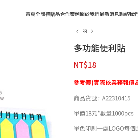
首頁
全部禮贈品
合作案例
關於我們
最新消息
聯絡我
多功能便利貼
NT$
18
參考價(實際依業務報價為
商品貨號 : A22310415
單價18元*數量1000pcs
單色印刷一處LOGO每個