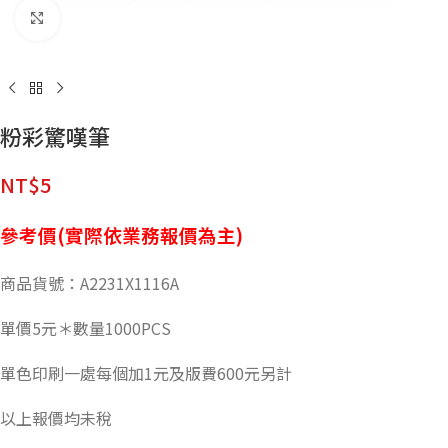
點擊放大
粉彩驚嘆筆
NT$
5
參考價(實際依業務報價為主)
商品貨號：A2231X1116A
單價5元＊數量1000PCS
單色印刷一處每個加1元及版費600元另計
以上報價均未稅