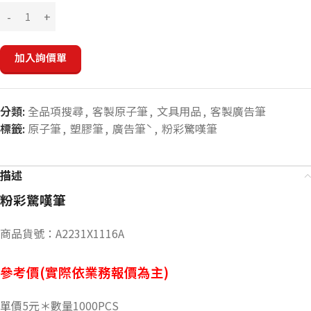
加入詢價單
分類:
全品項搜尋
,
客製原子筆
,
文具用品
,
客製廣告筆
標籤:
原子筆
,
塑膠筆
,
廣告筆ˋ
,
粉彩驚嘆筆
描述
粉彩驚嘆筆
商品貨號：A2231X1116A
參考價(實際依業務報價為主)
單價5元＊數量1000PCS