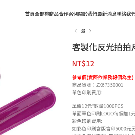
首頁
全部禮贈品
合作案例
關於我們
最新消息
聯絡我
客製化反光拍拍
NT$
12
參考價(實際依業務報價為主)
商品貨號：ZX67350001
單色印刷費用:
單價12元*數量1000PCS
單面單色印刷LOGO每個加1元
彩色印刷費用:
如彩色印刷含版含印5000元