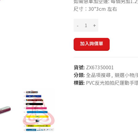
如需急單加空運: 每個另加1.2
尺寸：30*3cm 左右
加入詢價單
貨號:
ZX67350001
分類:
全品項搜尋
,
競選小物/
標籤:
PVC反光拍拍尺運動手