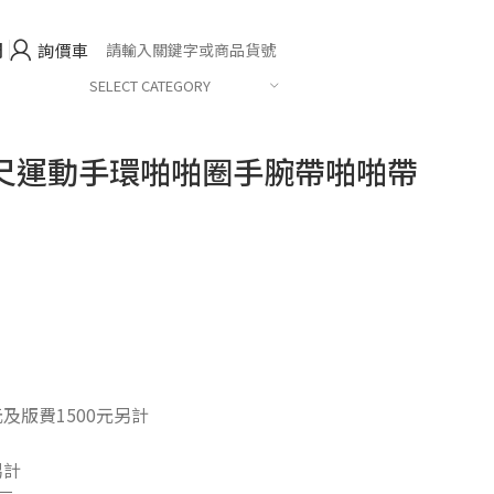
們
詢價車
SELECT CATEGORY
尺運動手環啪啪圈手腕帶啪啪帶
及版費1500元另計
另計