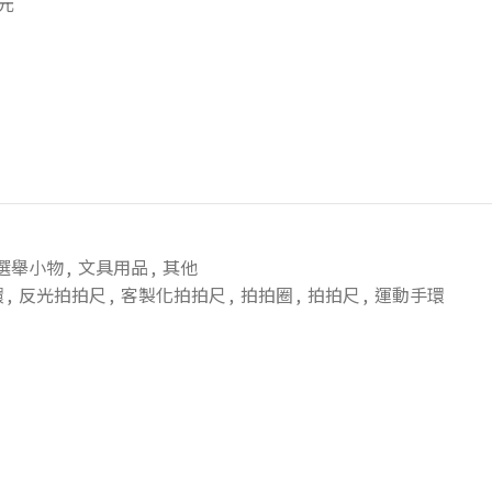
元
選舉小物
,
文具用品
,
其他
環
,
反光拍拍尺
,
客製化拍拍尺
,
拍拍圈
,
拍拍尺
,
運動手環