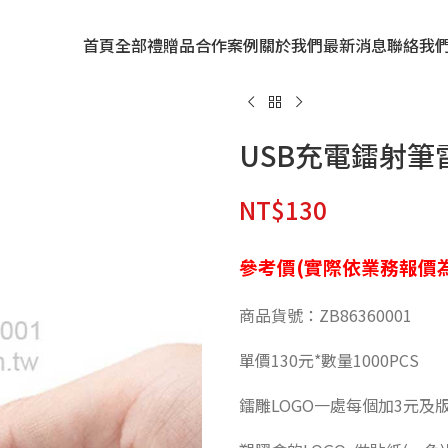
首頁
全部禮贈品
合作案例
關於我們
最新消息
聯絡我
USB充電鐳射筆
NT$
130
參考價(實際依業務報價為
商品貨號：ZB86360001
單價130元*數量1000PCS
鐳雕LOGO一處每個加3元及版