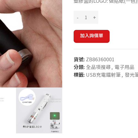
塑膠盒的LOGO: 做貼紙(一色
加入詢價單
貨號:
ZB86360001
分類:
全品項搜尋
,
電子用品
標籤:
USB充電鐳射筆
,
發光