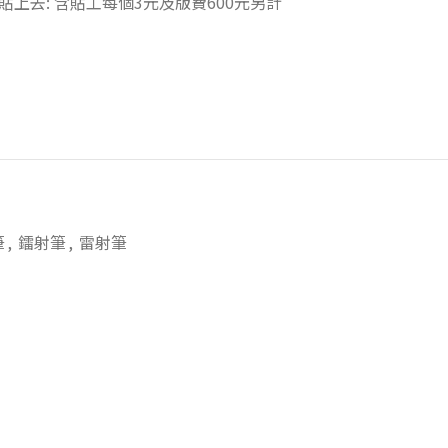
)貼上去: 含貼工每個3元及版費600元另計
筆
,
鐳射筆
,
雷射筆