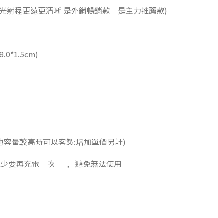
(綠光射程更遠更清晰 是外銷暢銷款 是主力推薦款)
.0*1.5cm)
電池容量較高時可以客製:增加單價另計)
 至少要再充電一次 , 避免無法使用