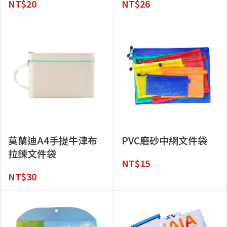
NT$
20
NT$
26
莫蘭迪A4手提牛津布
PVC磨砂中網文件袋
拉鍊文件袋
NT$
15
NT$
30