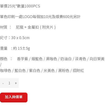
單價25元*數量1000PCS
單色印刷一處LOGO每個加10元及版費600元另計
材質 ： 尼龍 + 金屬扣 ( 附夾片 )
尺寸：30 x 0.5cm
重量 : 約 15±5g
顏色 ： 香芋紫 / 烟藍色 / 黑咖色 / 奶油白 / 淡青色 / 向日葵黃
/
咖啡色 / 藍白色 / 紫白色 / 米黃色 / 黑粉色 / 招財紅
加入詢價單