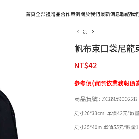
首頁
全部禮贈品
合作案例
關於我們
最新消息
聯絡我
帆布束口袋尼龍
NT$
42
參考價(實際依業務報價為
商品貨號 : ZC895900228
尺寸26*33cm 單價42元*數量
尺寸35*40m 單價55元*數量1