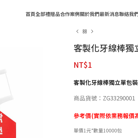
首頁
全部禮贈品
合作案例
關於我們
最新消息
聯絡我
客製化牙線棒獨
NT$
1
客製化牙線棒獨立單包裝
商品貨號：ZG33290001
參考價(實際依業務報價為
單價1元*數量10000包