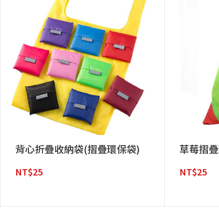
背心折疊收納袋(摺疊環保袋)
草莓摺疊
NT$
25
NT$
25