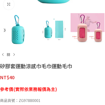
點擊放大
矽膠套運動涼感巾毛巾運動毛巾
NT$
40
參考價(實際依業務報價為主)
商品貨號：ZG97880001