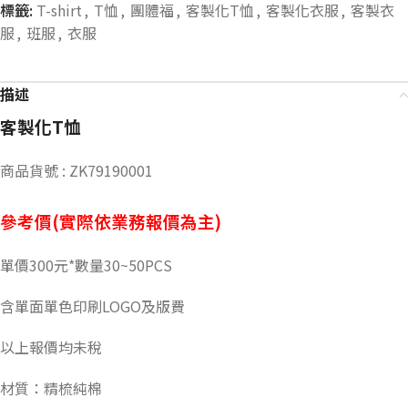
標籤:
T-shirt
,
T恤
,
團體福
,
客製化T恤
,
客製化衣服
,
客製衣
服
,
班服
,
衣服
描述
客製化T恤
商品貨號 : ZK79190001
參考價(實際依業務報價為主)
單價300元*數量30~50PCS
含單面單色印刷LOGO及版費
以上報價均未稅
材質：精梳純棉