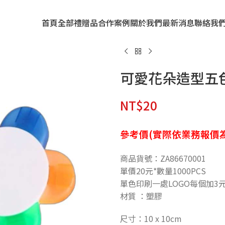
首頁
全部禮贈品
合作案例
關於我們
最新消息
聯絡我
可愛花朵造型五
NT$
20
參考價(實際依業務報價為
商品貨號：ZA86670001
單價20元*數量1000PCS
單色印刷一處LOGO每個加3
材質 ：塑膠
尺寸：10 x 10cm