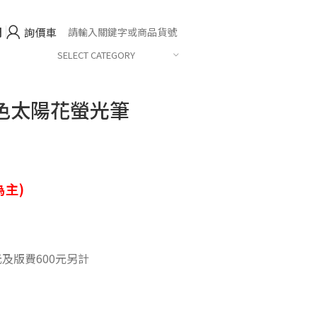
們
詢價車
SELECT CATEGORY
色太陽花螢光筆
主)
元及版費600元另計