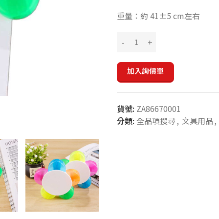
重量：約 41±5 cm左右
加入詢價單
貨號:
ZA86670001
分類:
全品項搜尋
,
文具用品
,