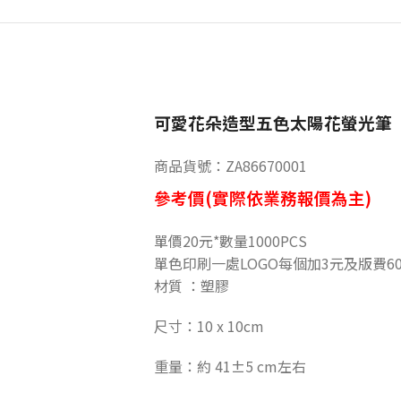
可愛花朵造型五色太陽花螢光筆
商品貨號：ZA86670001
參考價(實際依業務報價為主)
單價20元*數量1000PCS
單色印刷一處LOGO每個加3元及版費6
材質 ：塑膠
尺寸：10 x 10cm
重量：約 41±5 cm左右