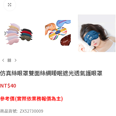
點擊放大
仿真絲眼罩雙面絲綢睡眠遮光透氣護眼罩
NT$
40
參考價(實際依業務報價為主)
商品貨號: ZX52730009