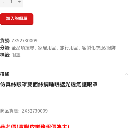
加入詢價單
貨號:
ZX52730009
分類:
全品項搜尋
,
家居用品
,
旅行用品
,
客製化衣服/服飾
標籤:
眼罩
描述
仿真絲眼罩雙面絲綢睡眠遮光透氣護眼罩
商品貨號: ZX52730009
參考價(實際依業務報價為主)