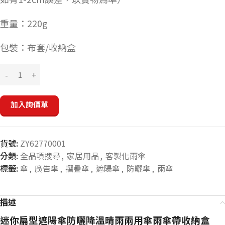
重量：
220g
包裝：
布套/收納盒
加入詢價單
貨號:
ZY62770001
分類:
全品項搜尋
,
家居用品
,
客製化雨傘
標籤:
傘
,
廣告傘
,
摺疊傘
,
遮陽傘
,
防曬傘
,
雨傘
描述
迷你扁型遮陽傘防曬降溫晴雨兩用傘雨傘帶收納盒