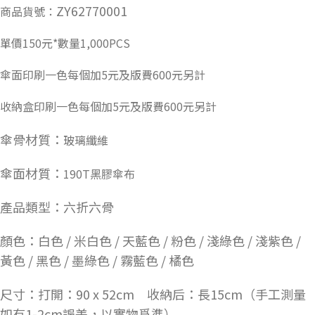
ZY62770001
商品貨號：
單價150元*數量1,000PCS
傘面印刷一色每個加5元及版費600元另計
收納盒印刷一色每個加5元及版費600元另計
傘骨材質：
玻璃纖維
傘面材質：
190T黑膠傘布
產品類型：
六折六骨
顏色：
白色 / 米白色 / 天藍色 / 粉色 / 淺綠色 / 淺紫色 /
黃色 / 黑色 / 墨綠色 / 霧藍色 / 橘色
尺寸：
打開：90 x 52cm
收納后：長15cm（手工測量
如有1-2cm誤差，以實物爲準）