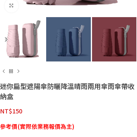
點擊放大
迷你扁型遮陽傘防曬降溫晴雨兩用傘雨傘帶收
納盒
NT$
150
參考價(實際依業務報價為主)