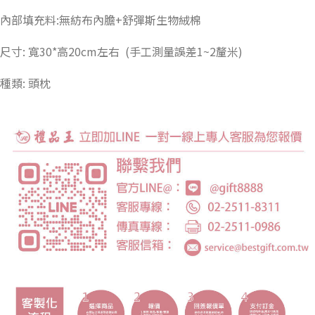
內部填充料:無紡布內膽+舒彈斯生物絨棉
尺寸: 寬30*高20cm左右 (手工測量誤差1~2釐米)
種類: 頭枕