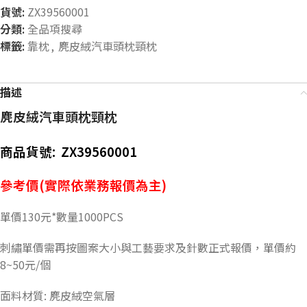
貨號:
ZX39560001
分類:
全品項搜尋
標籤:
靠枕
,
麂皮絨汽車頭枕頸枕
描述
麂皮絨汽車頭枕頸枕
商品貨號: ZX39560001
參考價(實際依業務報價為主)
單價130元*數量1000PCS
刺繡單價需再按圖案大小與工藝要求及針數正式報價，單價約
8~50元/個
面料材質: 麂皮絨空氣層