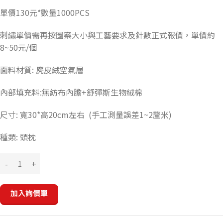
單價130元*數量1000PCS
刺繡單價需再按圖案大小與工藝要求及針數正式報價，單價約
8~50元/個
面料材質: 麂皮絨空氣層
內部填充料:無紡布內膽+舒彈斯生物絨棉
尺寸: 寬30*高20cm左右 (手工測量誤差1~2釐米)
種類: 頭枕
加入詢價單