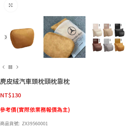
點擊放大
麂皮絨汽車頭枕頸枕靠枕
NT$
130
參考價(實際依業務報價為主)
商品貨號: ZX39560001