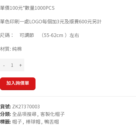
單價100元*數量1000PCS
單色印刷一處LOGO每個加3元及版費600元另計
尺碼： 可調節 （55-62cm ）左右
材質: 純棉
加入詢價單
貨號:
ZK27370003
分類:
全品項搜尋
,
客製化帽子
標籤:
帽子
,
棒球帽
,
鴨舌帽