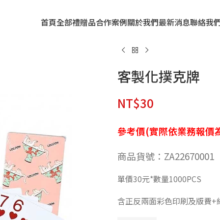
首頁
全部禮贈品
合作案例
關於我們
最新消息
聯絡我
客製化撲克牌
NT$
30
參考價(實際依業務報價為
商品貨號：ZA22670001
單價30元*數量1000PCS
含正反兩面彩色印刷及版費+